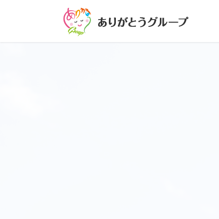
コ
ナ
ン
ビ
テ
ゲ
ン
ー
ツ
シ
に
ョ
移
ン
動
に
移
動