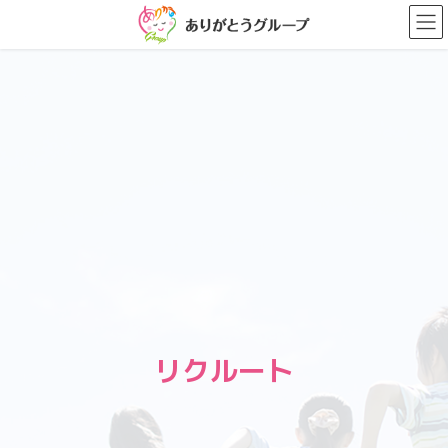
コ
ナ
ン
ビ
テ
ゲ
ン
ー
ツ
シ
に
ョ
移
ン
動
に
移
動
リクルート