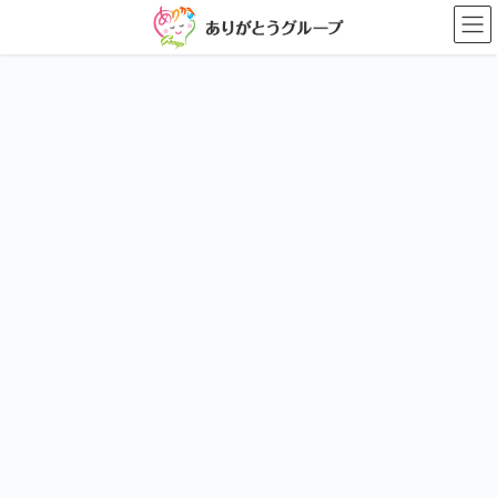
コ
ナ
ン
ビ
テ
ゲ
ン
ー
ツ
シ
に
ョ
移
ン
動
に
移
動