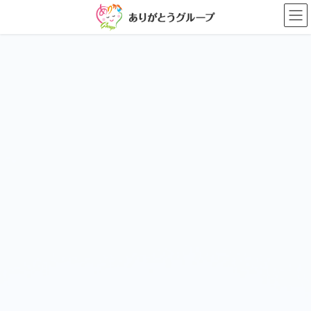
コ
ナ
ン
ビ
テ
ゲ
ン
ー
ツ
シ
に
ョ
移
ン
動
に
移
動