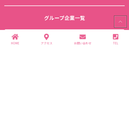
グループ企業一覧
PAGE
TOP
(株)ありが園・(株)ライフ商事
HOME
アクセス
お問い合わせ
TEL
介護事業
(株)はぴ・ねす
こども元気塾
39PLAZA