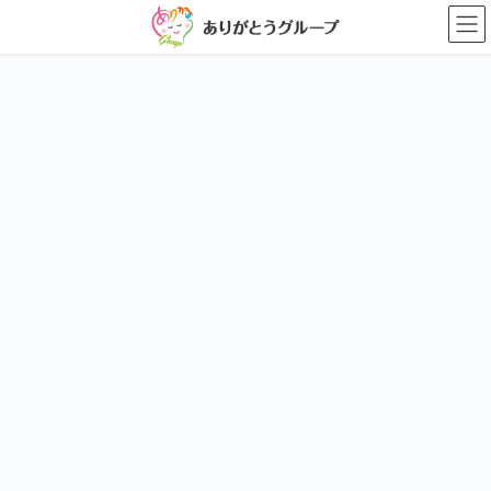
コ
ナ
ン
ビ
テ
ゲ
ン
ー
ツ
シ
に
ョ
移
ン
動
に
移
動