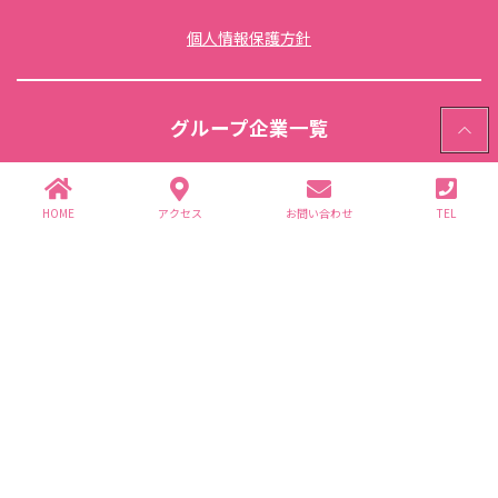
個人情報保護方針
PAGE
グループ企業一覧
TOP
(株)ありが園・(株)ライフ商事
HOME
アクセス
お問い合わせ
TEL
介護事業
(株)はぴ・ねす
こども元気塾