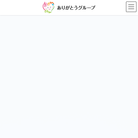
コ
ナ
ン
ビ
テ
ゲ
ン
ー
ツ
シ
に
ョ
移
ン
動
に
移
動