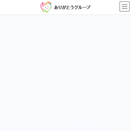
コ
ナ
ン
ビ
テ
ゲ
ン
ー
ツ
シ
に
ョ
移
ン
動
に
移
動