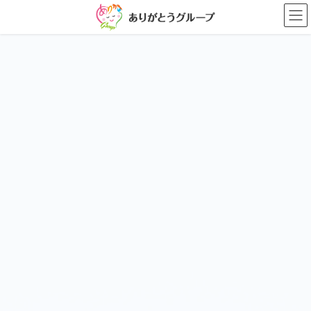
コ
ナ
ン
ビ
テ
ゲ
ン
ー
ツ
シ
に
ョ
移
ン
動
に
移
動