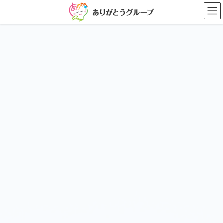
コ
ナ
ン
ビ
テ
ゲ
ン
ー
ツ
シ
に
ョ
移
ン
動
に
移
動