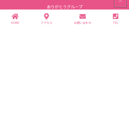
TOP
ありがとうグループ
〒312-0062 茨城県ひたちなか市高場2343-1
TEL.029-352-2755(代)
HOME
アクセス
お問い合わせ
TEL
個人情報保護方針
グループ企業一覧
(株)ありが園・(株)ライフ商事
介護事業