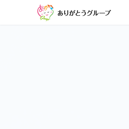
コ
ナ
ン
ビ
テ
ゲ
ン
ー
ツ
シ
に
ョ
移
ン
動
に
移
動