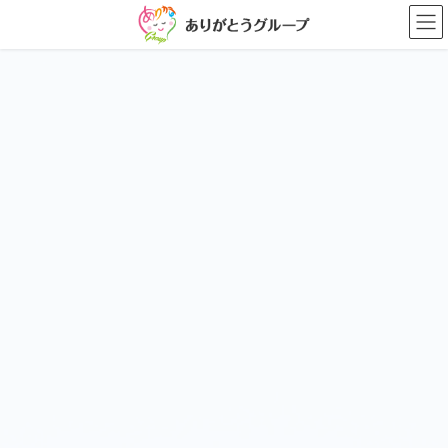
コ
ナ
ン
ビ
テ
ゲ
ン
ー
ツ
シ
に
ョ
移
ン
動
に
移
動