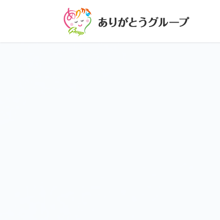
コ
ナ
ン
ビ
テ
ゲ
ン
ー
ツ
シ
に
ョ
移
ン
動
に
移
動