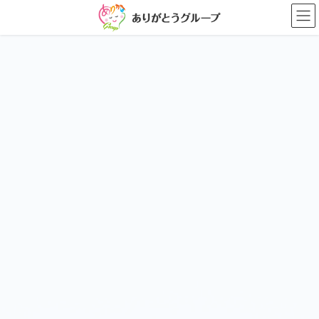
コ
ナ
ン
ビ
テ
ゲ
ン
ー
ツ
シ
に
ョ
移
ン
動
に
移
動