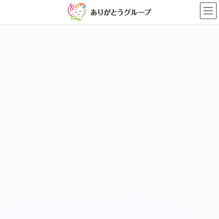
コ
ナ
ン
ビ
テ
ゲ
ン
ー
ツ
シ
に
ョ
移
ン
動
に
移
動