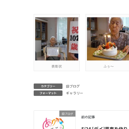
表彰状
ふぅ～
旧ブログ
カテゴリー
ギャラリー
フォーマット
旧ブログ
前の記事
5/24 [デイ]風車を作り