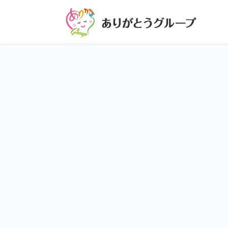
コ
ナ
ン
ビ
テ
ゲ
ン
ー
ツ
シ
に
ョ
移
ン
動
に
移
動