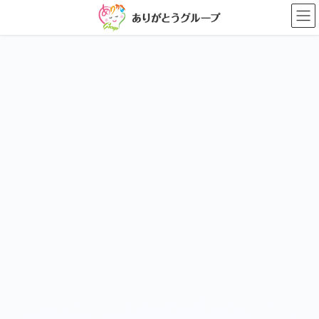
コ
ナ
ン
ビ
テ
ゲ
ン
ー
ツ
シ
に
ョ
移
ン
動
に
移
動