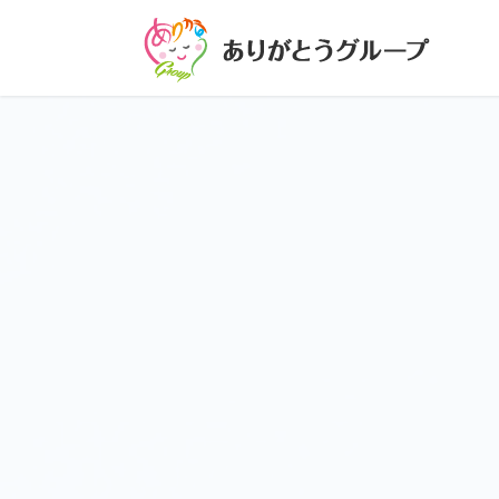
コ
ナ
ン
ビ
テ
ゲ
ン
ー
ツ
シ
に
ョ
移
ン
動
に
移
動