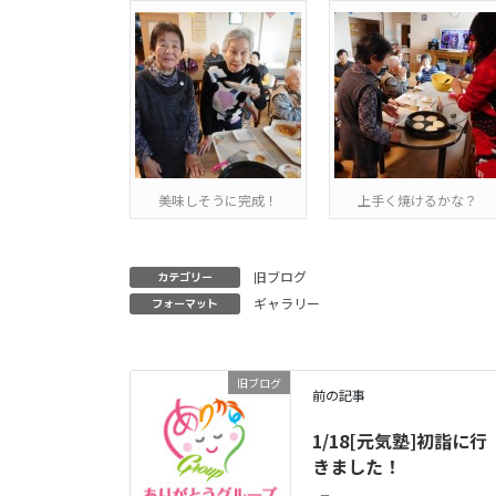
美味しそうに完成！
上手く焼けるかな？
旧ブログ
カテゴリー
ギャラリー
フォーマット
旧ブログ
前の記事
1/18[元気塾]初詣に行
きました！