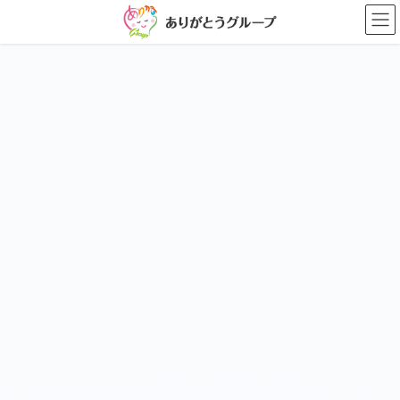
コ
ナ
ン
ビ
テ
ゲ
ン
ー
ツ
シ
に
ョ
移
ン
動
に
移
動