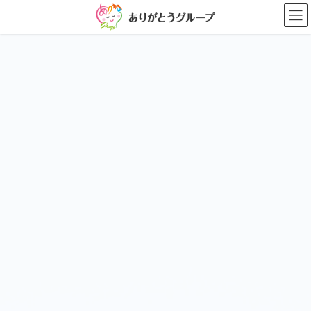
コ
ナ
ン
ビ
テ
ゲ
ン
ー
ツ
シ
に
ョ
移
ン
動
に
移
動