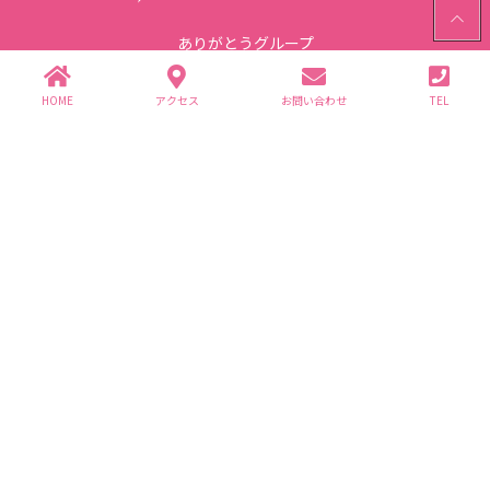
PAGE
TOP
ありがとうグループ
〒312-0062 茨城県ひたちなか市高場2343-1
TEL.029-352-2755(代)
HOME
アクセス
お問い合わせ
TEL
個人情報保護方針
グループ企業一覧
(株)ありが園・(株)ライフ商事
介護事業