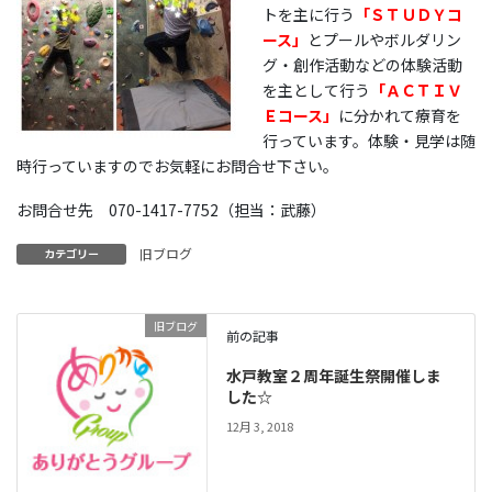
トを主に行う
「ＳＴＵＤＹコ
ース」
とプールやボルダリン
グ・創作活動などの体験活動
を主として行う
「ＡＣＴＩＶ
Ｅコース」
に分かれて療育を
行っています。体験・見学は随
時行っていますのでお気軽にお問合せ下さい。
お問合せ先 070-1417-7752（担当：武藤）
旧ブログ
カテゴリー
旧ブログ
前の記事
水戸教室２周年誕生祭開催しま
した☆
12月 3, 2018