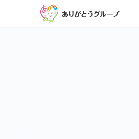
コ
ナ
ン
ビ
テ
ゲ
ン
ー
ツ
シ
に
ョ
移
ン
動
に
移
動