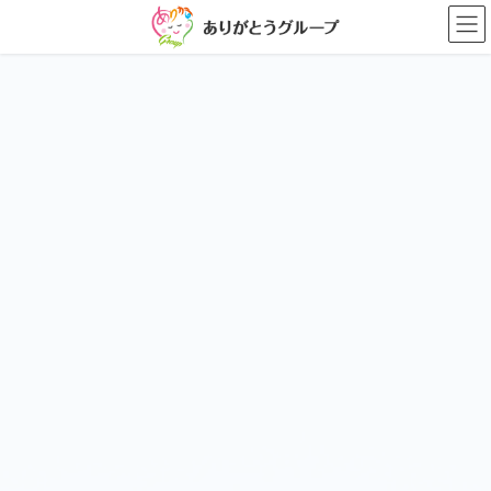
コ
ナ
ン
ビ
テ
ゲ
ン
ー
ツ
シ
に
ョ
移
ン
動
に
移
動