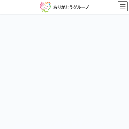
コ
ナ
ン
ビ
テ
ゲ
ン
ー
ツ
シ
に
ョ
移
ン
動
に
移
動