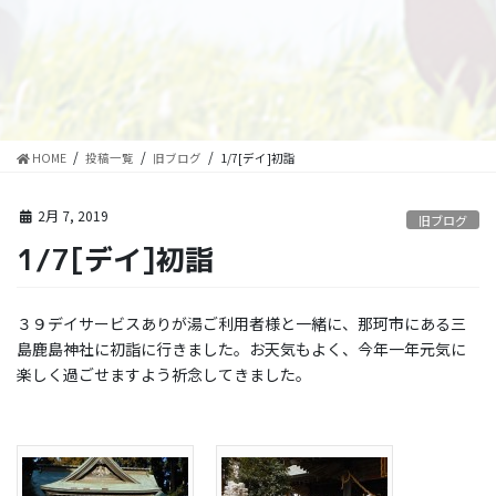
HOME
投稿一覧
旧ブログ
1/7[デイ]初詣
2月 7, 2019
旧ブログ
1/7[デイ]初詣
３９デイサービスありが湯ご利用者様と一緒に、那珂市にある三
島鹿島神社に初詣に行きました。お天気もよく、今年一年元気に
楽しく過ごせますよう祈念してきました。