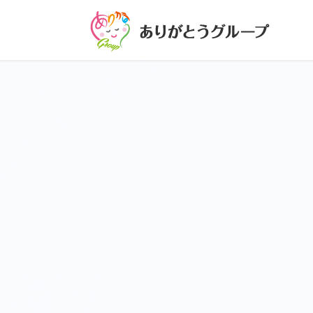
コ
ナ
ン
ビ
テ
ゲ
ン
ー
ツ
シ
に
ョ
移
ン
動
に
移
動