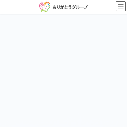
コ
ナ
ン
ビ
テ
ゲ
ン
ー
ツ
シ
に
ョ
移
ン
動
に
移
動