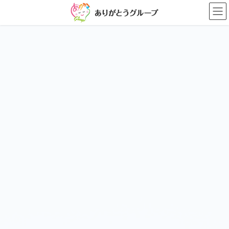
コ
ナ
ン
ビ
テ
ゲ
ン
ー
ツ
シ
に
ョ
移
ン
動
に
移
動