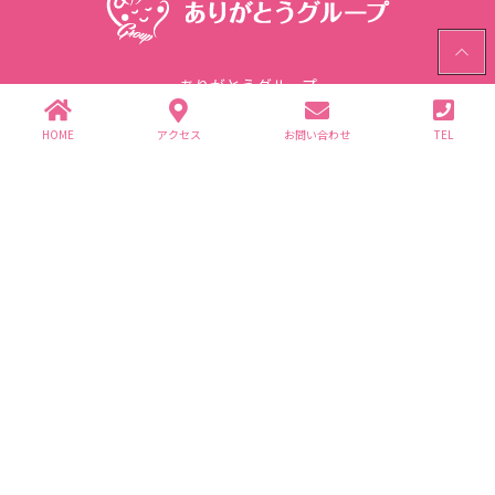
PAGE
TOP
ありがとうグループ
〒312-0062 茨城県ひたちなか市高場2343-1
TEL.029-352-2755(代)
HOME
アクセス
お問い合わせ
TEL
個人情報保護方針
グループ企業一覧
(株)ありが園・(株)ライフ商事
介護事業