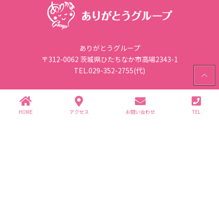
ありがとうグループ
〒312-0062 茨城県ひたちなか市高場2343-1
TEL.029-352-2755(代)
PAGE
TOP
個人情報保護方針
HOME
アクセス
お問い合わせ
TEL
グループ企業一覧
(株)ありが園・(株)ライフ商事
介護事業