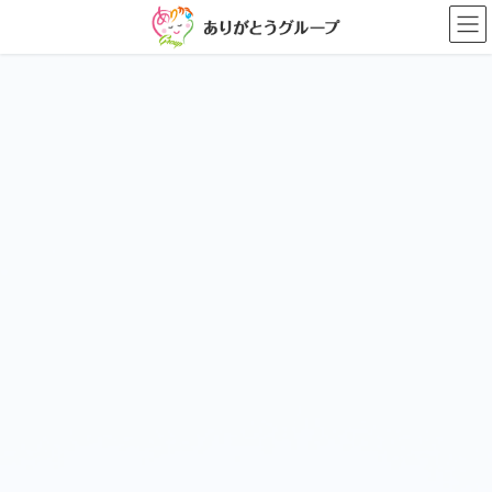
コ
ナ
ン
ビ
テ
ゲ
ン
ー
ツ
シ
に
ョ
移
ン
動
に
移
動