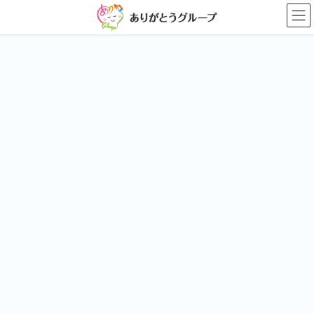
コ
ナ
ン
ビ
テ
ゲ
ン
ー
ツ
シ
に
ョ
移
ン
動
に
移
動