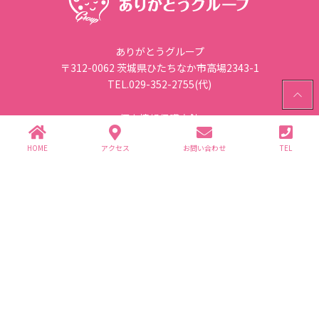
ありがとうグループ
〒312-0062 茨城県ひたちなか市高場2343-1
TEL.029-352-2755(代)
PAGE
TOP
個人情報保護方針
HOME
アクセス
お問い合わせ
TEL
グループ企業一覧
(株)ありが園・(株)ライフ商事
介護事業